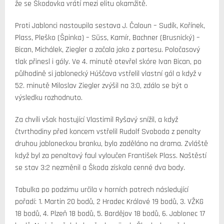
že se Škodovka vrátí mezi elitu okamžitě.
Proti Jablonci nastoupila sestava J. Čaloun – Sudík, Kořínek,
Plass, Pleško (Špinka) – Süss, Kamír, Bachner (Brusnický) –
Bican, Michálek, Ziegler a začala jako z partesu. Poločasový
tlak přinesl i góly. Ve 4. minutě otevřel skóre Ivan Bican, po
půlhodině si jablonecký Húščava vstřelil vlastní gól a když v
52. minutě Miloslav Ziegler zvýšil na 3:0, zdálo se být o
výsledku rozhodnuto.
Za chvíli však hostující Vlastimil Ryšavý snížil, a když
čtvrthodiny před koncem vstřelil Rudolf Svoboda z penalty
druhou jabloneckou branku, bylo zaděláno na drama. Zvláště
když byl za penaltový faul vyloučen František Plass. Naštěstí
se stav 3:2 nezměnil a Škoda získala cenné dva body.
Tabulka po podzimu určila v horních patrech následující
pořadí: 1. Martin 20 bodů, 2 Hradec Králové 19 bodů, 3. VŽKG
18 bodů, 4. Plzeň 18 bodů, 5. Bardějov 18 bodů, 6. Jablonec 17