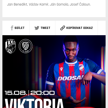
Jan Benedikt, Václav Kamír, Ján Gomola, Josef Čaloun.
SDÍLET
TWEET
KOPÍROVAT ODKAZ