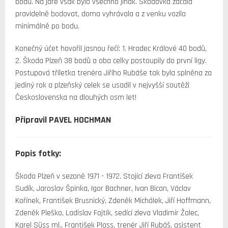
bodů. Na jaře však bylo všechno jinak. Škodovka začala
pravidelně bodovat, doma vyhrávala a z venku vozila
minimálně po bodu.
Konečný účet hovořil jasnou řečí: 1. Hradec Králové 40 bodů,
2. Škoda Plzeň 38 bodů a oba celky postoupily do první ligy.
Postupová tříletka trenéra Jiřího Rubáše tak byla splněna za
jediný rok a plzeňský celek se usadil v nejvyšší soutěži
Československa na dlouhých osm let!
Připravil PAVEL HOCHMAN
Popis fotky:
Škoda Plzeň v sezoně 1971 - 1972. Stojící zleva František
Sudík, Jaroslav Špinka, Igor Bachner, Ivan Bican, Václav
Kořínek, František Brusnický, Zdeněk Michálek, Jiří Hoffmann,
Zdeněk Pleško, Ladislav Fojtík, sedící zleva Vladimír Žalec,
Karel Süss ml., František Plass, trenér Jiří Rubáš, asistent