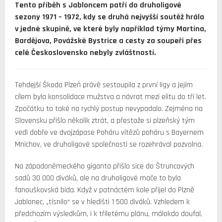
Tento příběh s Jabloncem patří do druholigové
sezony 1971 – 1972, kdy se druhá nejvyšší soutěž hrála
v jedné skupině, ve které byly například týmy Martina,
Bardějova, Povážské Bystrice a cesty za soupeři přes
celé Československo nebyly zvláštností.
Tehdejší Škoda Plzeň právě sestoupila z první ligy a jejím
cílem byla konsolidace mužstva a návrat mezi elitu do tří let.
Zpočátku to také na rychlý postup nevypadalo. Zejména na
Slovensku přišlo několik ztrát, a přestože si plzeňský tým
vedl dobře ve dvojzápase Poháru vítězů poháru s Bayernem
Mnichov, ve druholigové společnosti se rozehrával pozvolna.
Na západoněmeckého giganta přišlo sice do Štruncových
sadů 30 000 diváků, ale na druholigové mače to byla
fanouškovská bída. Když v patnáctém kole přijel do Plzně
Jablonec, „tísnilo“ se v hledišti 1 500 diváků. Vzhledem k
předchozím výsledkům, i k tříletému plánu, málokdo doufal,