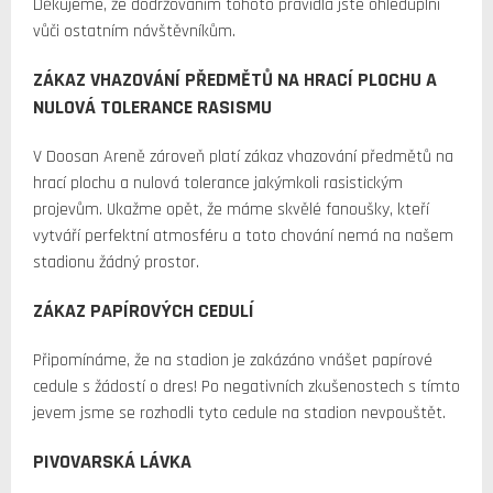
Děkujeme, že dodržováním tohoto pravidla jste ohleduplní
vůči ostatním návštěvníkům.
ZÁKAZ VHAZOVÁNÍ PŘEDMĚTŮ NA HRACÍ PLOCHU A
NULOVÁ TOLERANCE RASISMU
V Doosan Areně zároveň platí zákaz vhazování předmětů na
hrací plochu a nulová tolerance jakýmkoli rasistickým
projevům. Ukažme opět, že máme skvělé fanoušky, kteří
vytváří perfektní atmosféru a toto chování nemá na našem
stadionu žádný prostor.
ZÁKAZ PAPÍROVÝCH CEDULÍ
Připomínáme, že na stadion je zakázáno vnášet papírové
cedule s žádostí o dres! Po negativních zkušenostech s tímto
jevem jsme se rozhodli tyto cedule na stadion nevpouštět.
PIVOVARSKÁ LÁVKA