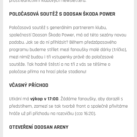
prostřednictvím klubových newsletterů.
POLOČASOVÁ SOUTĚŽ S DOOSAN ŠKODA POWER
Poločasová soutěž s generálním partnerem klubu,
společností Doosan Škoda Power, má od této sezóny novou
podobu. Jak se do ní přihlásit? Během předzápasového
programu budeme střílet mezi fanoušky malé dárky (trička),
mezi nimiž budou i tři vstupenky právě do poločasové
soutěže. Tak hodně štěstí a na tři z vás se těšíme o
poločase přímo na hrací ploše stadionu!
VČASNÝ PŘÍCHOD
Utkání má
výkop v 17:00
. Žádáme fanoušky, aby dorazili s
předstihem, zamezí se tak tvorbě front a společně přivítáme
hráče už při příchodu na rozcvičku (cca 16:20).
OTEVEŘENÍ DOOSAN ARENY