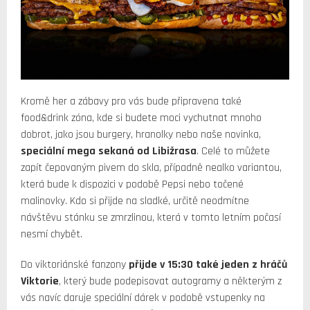
Kromě her a zábavy pro vás bude připravena také
food&drink zóna, kde si budete moci vychutnat mnoho
dobrot, jako jsou burgery, hranolky nebo naše novinka,
speciální mega sekaná od Libižrasa
. Celé to můžete
zapít čepovaným pivem do skla, případně nealko variantou,
která bude k dispozici v podobě Pepsi nebo točené
malinovky. Kdo si přijde na sladké, určitě neodmítne
návštěvu stánku se zmrzlinou, která v tomto letním počasí
nesmí chybět.
Do viktoriánské fanzony
p
řijde v 15:30 také jeden z hráčů
Viktorie
, který bude podepisovat autogramy a některým z
vás navíc daruje speciální dárek v podobě vstupenky na