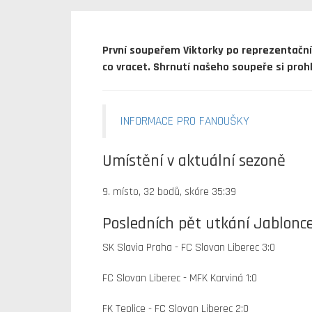
První soupeřem Viktorky po reprezentační
co vracet. Shrnutí našeho soupeře si pr
INFORMACE PRO FANOUŠKY
Umístění v aktuální sezoně
9. místo, 32 bodů, skóre 35:39
Posledních pět utkání Jablonce 
SK Slavia Praha - FC Slovan Liberec 3:0
FC Slovan Liberec - MFK Karviná 1:0
FK Teplice - FC Slovan Liberec 2:0