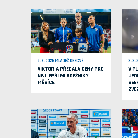
5. 8. 2026 MLÁDEŽ OBECNĚ
3. 8.
VIKTORIA PŘEDALA CENY PRO
V P
NEJLEPŠÍ MLÁDEŽNÍKY
JED
MĚSÍCE
BEE
ZVE