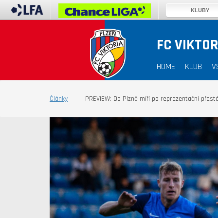
KLUBY
FC VIKTOR
HOME
KLUB
V
Články
PREVIEW: Do Plzně míří po reprezentační přestá