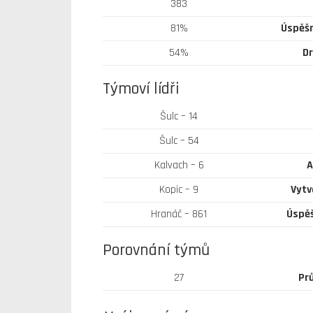
383
81%
Úspěšn
54%
Dr
Týmoví lídři
Šulc – 14
Šulc – 54
Kalvach – 6
A
Kopic – 9
Vytv
Hranáč – 861
Úspěš
Porovnání týmů
27
Pr