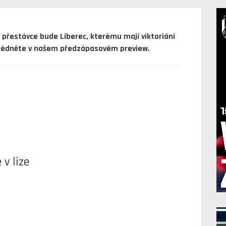
 přestávce bude Liberec, kterému mají viktoriáni
ohlédněte v našem předzápasovém preview.
v lize