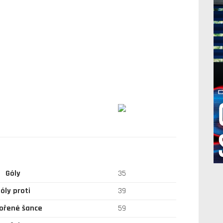
Góly
35
óly proti
39
ořené šance
59