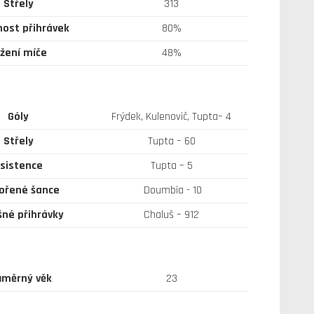
Střely
313
ost přihrávek
80%
žení míče
48%
Góly
Frýdek, Kulenovič, Tupta– 4
Střely
Tupta – 60
sistence
Tupta – 5
ořené šance
Doumbia - 10
né přihrávky
Chaluš – 912
ůměrný věk
23