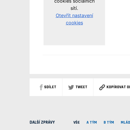
SDÍLET
TWEET
KOPÍROVAT O
DALŠÍ ZPRÁVY
VŠE
A TÝM
B TÝM
MLÁD