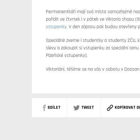
Permanentkáři mají svá místa samozřejmě nac
pořídit ve čtvrtek i v pátek ve Viktoria shopu (
vstupenky.
V den zápasu pak budou otevřeny po
Speciálně zveme i studentky a studenty ZČU, k
slevy a zakoupit si vstupenku za speciální cenu 
Plzeňské vstupenky).
Viktoriáni, těšíme se na vás v sobotu v Doosan
SDÍLET
TWEET
KOPÍROVAT O