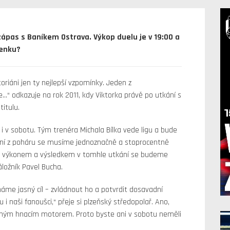
zápas s Baníkem Ostrava. Výkop duelu je v 19:00 a
penku?
riáni jen ty nejlepší vzpomínky. Jeden z
…“ odkazuje na rok 2011, kdy Viktorka právě po utkání s
titulu.
 v sobotu. Tým trenéra Michala Bílka vede ligu a bude
řazení z poháru se musíme jednoznačně a stoprocentně
vě výkonem a výsledkem v tomhle utkání se budeme
áložník Pavel Bucha.
áme jasný cíl – zvládnout ho a potvrdit dosavadní
 naši fanoušci,“ přeje si plzeňský středopolař. Ano,
vným hnacím motorem. Proto byste ani v sobotu neměli