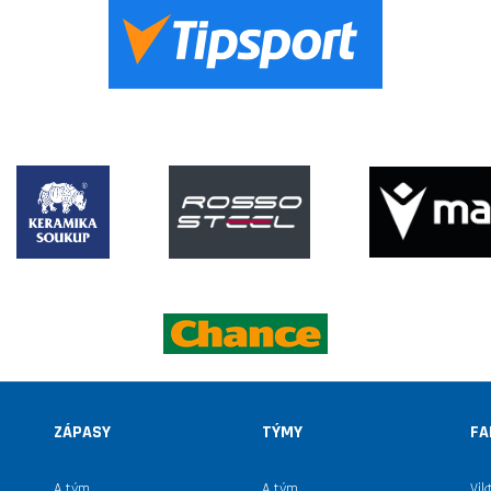
ZÁPASY
TÝMY
FA
A tým
A tým
Vik