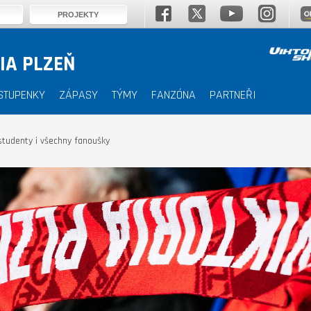
PROJEKTY
IA PLZEŇ
STUPENKY
ZÁPASY
TÝMY
FANZÓNA
PARTNEŘI
tudenty i všechny fanoušky