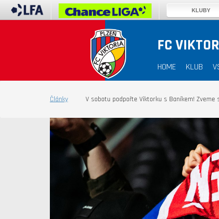
KLUBY
FC VIKTOR
HOME
KLUB
V
Články
V sobotu podpořte Viktorku s Baníkem! Zveme s