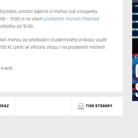
hystána, ostatní zájemci si mohou své vstupenky
9:00 – 17:00) a na všech
prodejních místech Plzeňské
kladny od 16:30.
teří mohou po předložení studentského průkazu využít
130 Kč (platí ve Viktoria shopu i na prodejních místech
 Areně.
DKAZ
TISK STRÁNKY