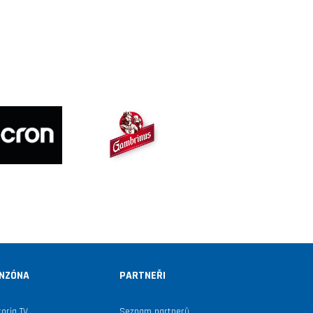
NZÓNA
PARTNEŘI
toria TV
Seznam partnerů