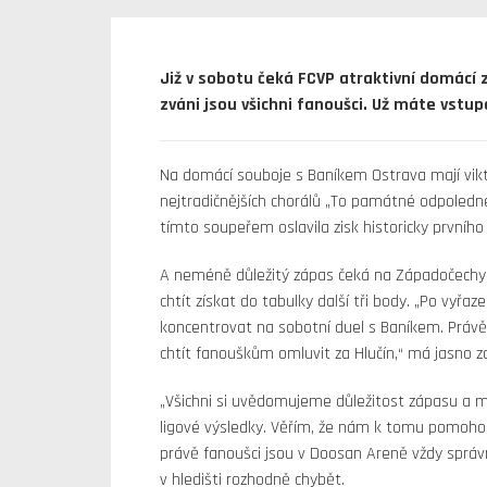
Již v sobotu čeká FCVP atraktivní domácí 
zváni jsou všichni fanoušci. Už máte vstu
Na domácí souboje s Baníkem Ostrava mají vikto
nejtradičnějších chorálů „To památné odpoledne
tímto soupeřem oslavila zisk historicky prvního 
A neméně důležitý zápas čeká na Západočechy i
chtít získat do tabulky další tři body. „Po vy
koncentrovat na sobotní duel s Baníkem. Prá
chtít fanouškům omluvit za Hlučín,“ má jasno z
„Všichni si uvědomujeme důležitost zápasu a m
ligové výsledky. Věřím, že nám k tomu pomohou i
právě fanoušci jsou v Doosan Areně vždy sprá
v hledišti rozhodně chybět.