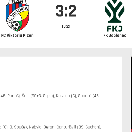
3:2
(0:2)
FC Viktoria Plzeň
FK Jablonec
46. Panoš), Šulc (90+3. Sojka), Kalvach (C), Souaré (46.
 (C), D. Souček, Nebyla, Beran, Čanturišvili (89. Suchan),