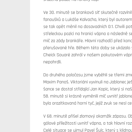
Ve 30. minutě se branková síť skutečně rozvlni
fanoušků a Lukáše Kalvacha, který byl autorem
se tak opět měnil na dosavadních 0:1. Chvíli pot
střeleckou pozici na hranici vápna a následně 
míč za zády brankáře. Hlavní rozhodčí před kon
přerušované hře. Během této doby se ukázalo s
Cheick Souaré zahrál v našem pokutovém vápně
nepohrdli.
Do druhého poločasu jsme vyběhli se třemi změnam
Maxim Panoš. Viktoriáni vyvinuli na Jablonec je
šance se dostal střídající Jan Kopic, který si na
58. minutě si krásně vyměnili míč uvnitř jablo
byla orazítkovaná horní tyč, jejíž zvuk se nesl 
V 68. minutě přišel zlomový okamžik zápasu. 
gólové příležitosti uvnitř vápna, a tak hlavní roz
Celé situace se ujmul Pavel Šulc, který s klid