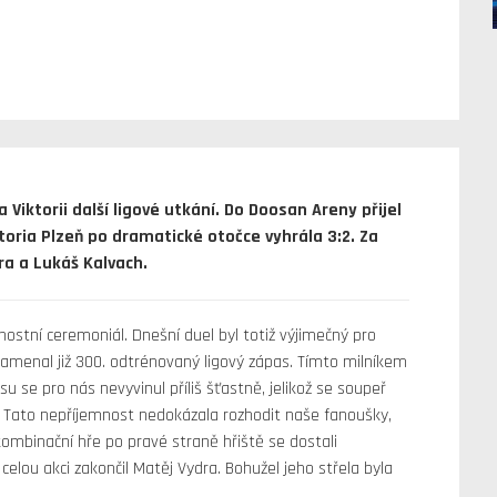
Viktorii další ligové utkání. Do Doosan Areny přijel
toria Plzeň po dramatické otočce vyhrála 3:2. Za
ra a Lukáš Kalvach.
tní ceremoniál. Dnešní duel byl totiž výjimečný pro
namenal již 300. odtrénovaný ligový zápas. Tímto milníkem
su se pro nás nevyvinul příliš šťastně, jelikož se soupeř
 Tato nepříjemnost nedokázala rozhodit naše fanoušky,
kombinační hře po pravé straně hřiště se dostali
elou akci zakončil Matěj Vydra. Bohužel jeho střela byla