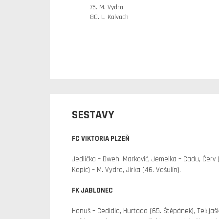
75. M. Vydra
80. L. Kalvach
SESTAVY
FC VIKTORIA PLZEŇ
Jedlička – Dweh, Marković, Jemelka – Cadu, Červ (
Kopic) – M. Vydra, Jirka (46. Vašulín).
FK JABLONEC
Hanuš – Cedidla, Hurtado (65. Štěpánek), Tekijaški