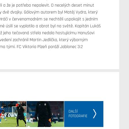
ali a že je potřeba nepolevit. O necelých deset minut
ily dvě dvojky. Gólovým autorem byl Matěj Vydra, který
 Hráči v červenomodrém se nechtěli uspokojit s jedním
é úsilí se vyplatilo a obrat byl na světě. Kapitán Lukáš
ž jeho tečovaná střela nedala hostujícímu Hanušovi
edení zachránil Martin Jedlička, který výborným
a tými. FC Viktoria Plzeň poráží Jablonec 3:2
DALŠÍ
FOTOGRAFIE