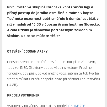
První místo ve skupině Evropské konferenční ligy a
přímý postup do jarního osmifinále máme v kapse.
Teď naše pozornost opět směřuje k domácí soutěži, v
níž v neděli od 15:00 v Doosan Areně hostíme Slovácko.
A celé utkání je věnováno partnerským základním
školám. Na co se můžete těšit?
OTEVŘENÍ DOOSAN ARENY
Doosan Arena se tradičně otevře 90 minut před zápasem,
tedy ve 13:30. Otevřeny budou všechny vstupy. Prosíme
fanoušky, aby přišli, pokud možno včas, zabráníte tak tvorbě
front a můžete hráče podpořit hned při příchodu na rozcvičku
(14:25).
PRODEJ VSTUPENEK
Vstupenky na zápas jsou stále v prodeji
ONLINE ZDE.