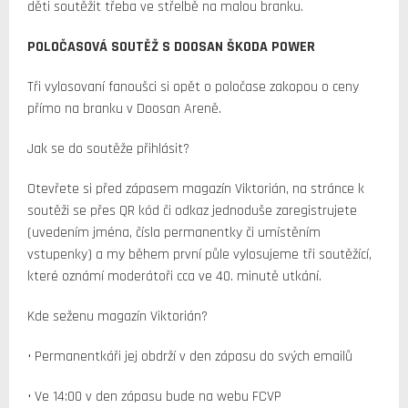
děti soutěžit třeba ve střelbě na malou branku.
POLOČASOVÁ SOUTĚŽ S DOOSAN ŠKODA POWER
Tři vylosovaní fanoušci si opět o poločase zakopou o ceny
přímo na branku v Doosan Areně.
Jak se do soutěže přihlásit?
Otevřete si před zápasem magazín Viktorián, na stránce k
soutěži se přes QR kód či odkaz jednoduše zaregistrujete
(uvedením jména, čísla permanentky či umístěním
vstupenky) a my během první půle vylosujeme tři soutěžící,
které oznámí moderátoři cca ve 40. minutě utkání.
Kde seženu magazín Viktorián?
• Permanentkáři jej obdrží v den zápasu do svých emailů
• Ve 14:00 v den zápasu bude na webu FCVP