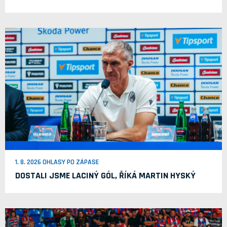
1. 8. 2026 OHLASY PO ZÁPASE
DOSTALI JSME LACINÝ GÓL, ŘÍKÁ MARTIN HYSKÝ