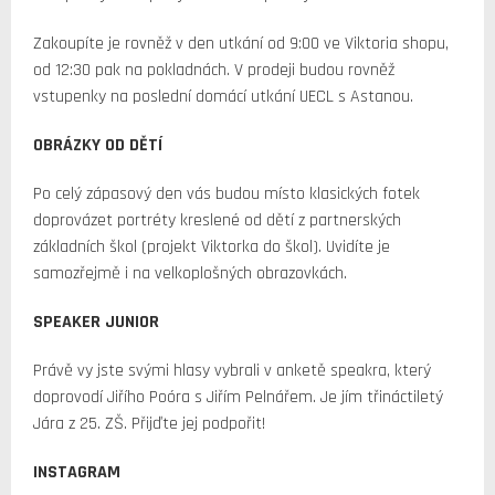
Zakoupíte je rovněž v den utkání od 9:00 ve Viktoria shopu,
od 12:30 pak na pokladnách. V prodeji budou rovněž
vstupenky na poslední domácí utkání UECL s Astanou.
OBRÁZKY OD DĚTÍ
Po celý zápasový den vás budou místo klasických fotek
doprovázet portréty kreslené od dětí z partnerských
základních škol (projekt Viktorka do škol). Uvidíte je
samozřejmě i na velkoplošných obrazovkách.
SPEAKER JUNIOR
Právě vy jste svými hlasy vybrali v anketě speakra, který
doprovodí Jiřího Poóra s Jiřím Pelnářem. Je jím třináctiletý
Jára z 25. ZŠ. Přijďte jej podpořit!
INSTAGRAM