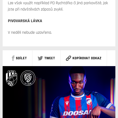
Lze však využít například PD Rychtářka či jiná parkoviště, jak
jste při návštěvách zápasů zvyklí.
PIVOVARSKÁ LÁVKA
V neděli nebude uzavřena.
SDÍLET
TWEET
KOPÍROVAT ODKAZ