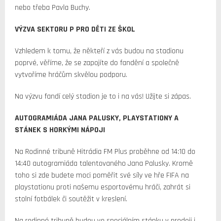
nebo třeba Pavla Buchy.
VÝZVA SEKTORU P PRO DĚTI ZE ŠKOL
Vzhledem k tomu, že někteří z vás budou na stadionu
poprvé, věříme, že se zapojíte do fandění a společně
vytvoříme hráčům skvělou podporu.
Na výzvu fandí celý stadion je to i na vás! Užijte si zápas.
AUTOGRAMIÁDA JANA PALUSKY, PLAYSTATIONY A
STÁNEK S HORKÝMI NÁPOJI
Na Rodinné tribuně Hitrádia FM Plus proběhne od 14:10 do
14:40 autogramiáda talentovaného Jana Palusky. Kromě
toho si zde budete moci poměřit své síly ve hře FIFA na
playstationu proti našemu esportovému hráči, zahrát si
stolní fotbálek či soutěžit v kreslení.
Na rodinné tribuně budou ve speciálním stánku v prodeji i