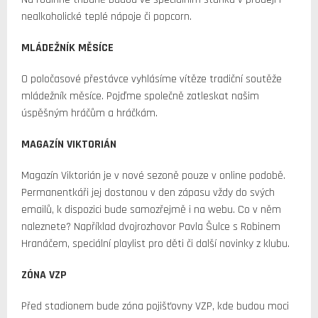
nealkoholické teplé nápoje či popcorn.
MLÁDEŽNÍK MĚSÍCE
O poločasové přestávce vyhlásíme vítěze tradiční soutěže
mládežník měsíce. Pojďme společně zatleskat našim
úspěšným hráčům a hráčkám.
MAGAZÍN VIKTORIÁN
Magazín Viktorián je v nové sezoně pouze v online podobě.
Permanentkáři jej dostanou v den zápasu vždy do svých
emailů, k dispozici bude samozřejmě i na webu. Co v něm
naleznete? Například dvojrozhovor Pavla Šulce s Robinem
Hranáčem, speciální playlist pro děti či další novinky z klubu.
ZÓNA VZP
Před stadionem bude zóna pojišťovny VZP, kde budou moci