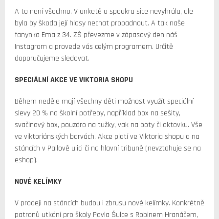
A to není všechno. V anketě o speakra sice nevyhrála, ale
byla by škoda její hlasy nechat propadnout. A tak naše
fanynka Ema z 34. ZŠ převezme v zápasový den náš
Instagram a provede vás celým programem. Určitě
doporučujeme sledovat.
SPECIÁLNÍ AKCE VE VIKTORIA SHOPU
Během neděle mají všechny děti možnost využít speciální
slevy 20 % na školní potřeby, například box na sešity,
svačinový box, pouzdro na tužky, vak na boty či aktovku. Vše
ve viktoriánských barvách. Akce platí ve Viktoria shopu a na
stáncích v Pallově ulici či na hlavní tribuně (nevztahuje se na
eshop).
NOVÉ KELÍMKY
V prodeji na stáncích budou i zbrusu nové kelímky. Konkrétně
patronů utkání pro školy Pavla Šulce s Robinem Hranáčem,