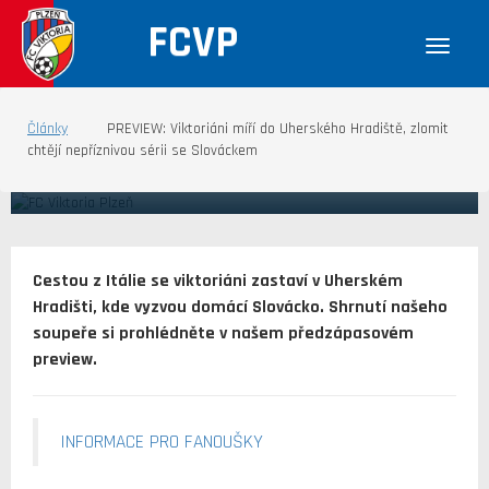
FCVP
21.04.2024 PREVIEW
Články
PREVIEW: Viktoriáni míří do Uherského Hradiště, zlomit
PREVIEW: VIKTORIÁNI MÍŘÍ DO
chtějí nepříznivou sérii se Slováckem
UHERSKÉHO HRADIŠTĚ, ZLOMIT CHTĚJÍ
NEPŘÍZNIVOU SÉRII SE SLOVÁCKEM
Cestou z Itálie se viktoriáni zastaví v Uherském
Hradišti, kde vyzvou domácí Slovácko. Shrnutí našeho
soupeře si prohlédněte v našem předzápasovém
preview.
INFORMACE PRO FANOUŠKY