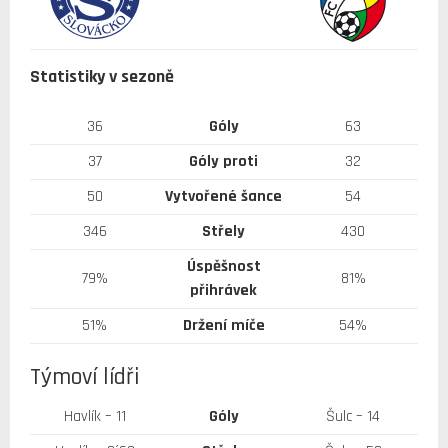
Statistiky v sezoně
36
Góly
63
37
Góly proti
32
50
Vytvořené šance
54
346
Střely
430
Úspěšnost
79%
81%
přihrávek
51%
Držení míče
54%
Týmoví lídři
Havlík – 11
Góly
Šulc – 14