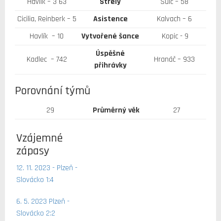
Havlík – 3´63
Střely
Šulc – 58
Cicilia, Reinberk – 5
Asistence
Kalvach – 6
Havlík – 10
Vytvořené šance
Kopic - 9
Úspěšné
Kadlec – 742
Hranáč – 933
přihrávky
Porovnání týmů
29
Průměrný věk
27
Vzájemné
zápasy
12. 11. 2023 - Plzeň -
Slovácko 1:4
6. 5. 2023 Plzeň -
Slovácko 2:2