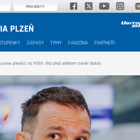
PROJEKTY
IA PLZEŇ
STUPENKY
ZÁPASY
TÝMY
FANZÓNA
PARTNEŘI
íme přenést na hřiště, říká před odletem trenér Bakoš