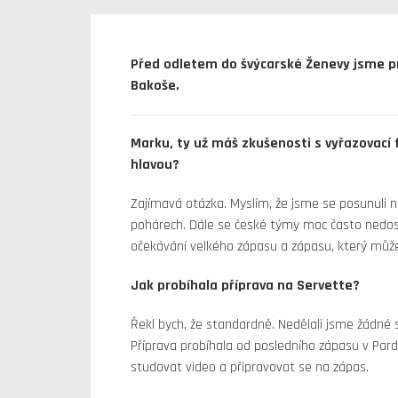
Před odletem do švýcarské Ženevy jsme pr
Bakoše.
Marku, ty už máš zkušenosti s vyřazovací
hlavou?
Zajímavá otázka. Myslím, že jsme se posunuli n
pohárech. Dále se české týmy moc často nedostáv
očekávání velkého zápasu a zápasu, který může 
Jak probíhala příprava na Servette?
Řekl bych, že standardně. Nedělali jsme žádné 
Příprava probíhala od posledního zápasu v Pardu
studovat video a připravovat se na zápas.