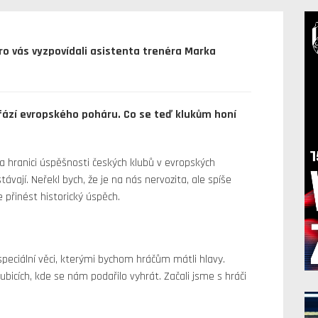
o vás vyzpovídali asistenta trenéra Marka
 fází evropského poháru. Co se teď klukům honí
a hranici úspěšnosti českých klubů v evropských
ají. Neřekl bych, že je na nás nervozita, ale spíše
přinést historický úspěch.
speciální věci, kterými bychom hráčům mátli hlavy.
bicích, kde se nám podařilo vyhrát. Začali jsme s hráči