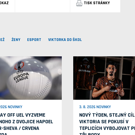
DKAZ
TISK STRÁNKY
EŽ
ŽENY
ESPORT
VIKTORKA DO ŠKOL
 2026 NOVINKY
3. 8. 2026 NOVINKY
LAY OFF UEL VYZVEME
NOVÝ TÝDEN, STEJNÝ CÍL
NOHO Z DVOJICE HAPOEL
VIKTORIA SE POKUSÍ V
R-SHEVA / CRVENA
TEPLICÍCH VYBOJOVAT P
ZDA
TŘI BODY