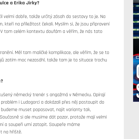
lce a Erika Jirky?
očil velmi dobře, takže určitý zásah do sestavy to je. Na
teří na příležitost čekali. Myslím si, že jsou připravení
. V tom celém kontextu doufám a věřím, že nás tato
zranění. Měl tam maličké komplikace, ale věřím, že se to
 bojů zatím moc nezasáhl, takže tam je ta situace trochu
e?
kušený německý trenér s angažmá v Německu. Opírají
 problém i Ludogorci a dokázali přes něj postoupit do
se budeme muset popasovat, najít varianty tak,
. Současně si ale musíme dát pozor, protože mají velmi
emní a soupeři umí zatopit. Soupeře máme
 na hřiště.