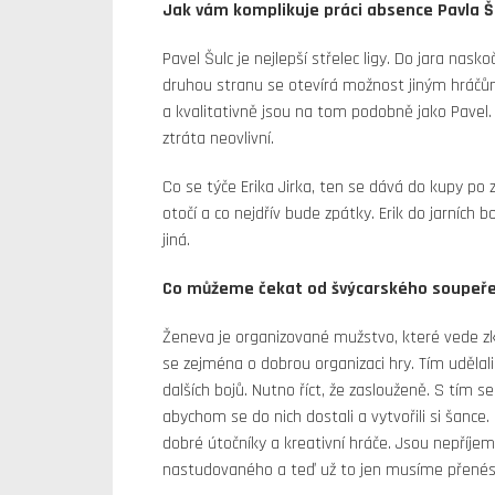
Jak vám komplikuje práci absence Pavla Šu
Pavel Šulc je nejlepší střelec ligy. Do jara nask
druhou stranu se otevírá možnost jiným hráčům, k
a kvalitativně jsou na tom podobně jako Pavel
ztráta neovlivní.
Co se týče Erika Jirka, ten se dává do kupy po 
otočí a co nejdřív bude zpátky. Erik do jarních
jiná.
Co můžeme čekat od švýcarského soupeř
Ženeva je organizované mužstvo, které vede z
se zejména o dobrou organizaci hry. Tím udělali
dalších bojů. Nutno říct, že zaslouženě. S tím 
abychom se do nich dostali a vytvořili si šance
dobré útočníky a kreativní hráče. Jsou nepříj
nastudovaného a teď už to jen musíme přenést