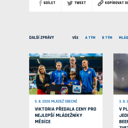
SDÍLET
TWEET
KOPÍROVAT O
DALŠÍ ZPRÁVY
VŠE
A TÝM
B TÝM
MLÁD
5. 8. 2026 MLÁDEŽ OBECNĚ
3. 8.
VIKTORIA PŘEDALA CENY PRO
V P
NEJLEPŠÍ MLÁDEŽNÍKY
JED
MĚSÍCE
BEE
ZVE